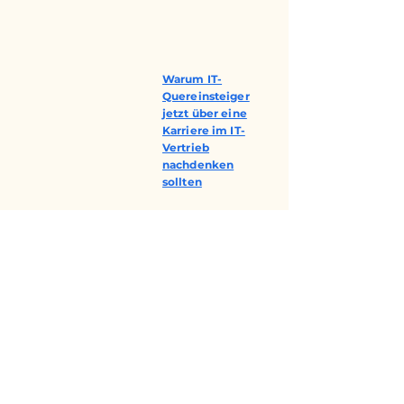
Warum IT-
Quereinsteiger
jetzt über eine
Karriere im IT-
Vertrieb
nachdenken
sollten
Wie sieht die
Arbeit als Digital
Sales Manager
aus?