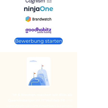
Bewerbung starten
"
In 6 Wochen machen wir dich als
Quereinsteiger im IT Vertrieb fit
und
vermitteln dich im Anschluss zu einem