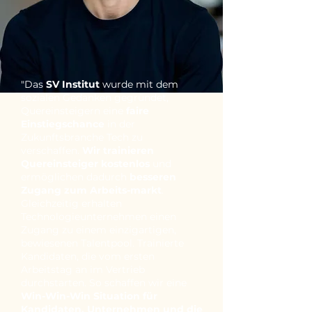
"Das
SV Institut
wurde mit dem
sozialen Gedanken gegründet,
Quereinsteigern eine
faire
Einstiegschance
in der
Zukunftsbranche Tech zu
verschaffen.
Wir trainieren
Quereinsteiger kostenlos
und
ermöglichen dadurch
besseren
Zugang zum Arbeits-markt
.
Gleichzeitig erhalten
Technologieunternehmen einen
Zugang zu einem einzigartigen,
bewiesenen Talentpool. Trainierte
Kandidaten, die vom ersten
Arbeitstag an im Vertrieb
durchstarten. So schaffen wir eine
Win-Win-Win Situation für
Kandidaten, Unternehmen und die