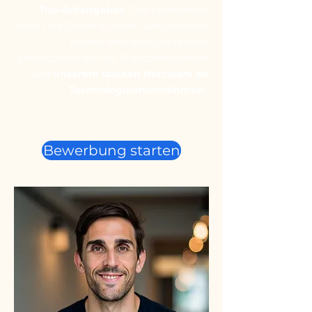
Top-Arbeitgeber.
Das funktioniert
dank Live Online Klassen, Simulationen,
echten Vertriebsgesprächen,
Einzelcoachings mit Branchenexperten
und
unserem starken Netzwerk an
Technologieunternehmen
."
Bewerbung starten