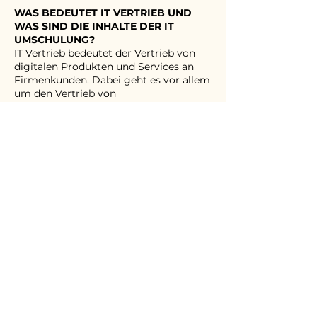
WAS BEDEUTET IT VERTRIEB UND
WAS SIND DIE INHALTE DER IT
UMSCHULUNG?
IT Vertrieb bedeutet der Vertrieb von
digitalen Produkten und Services an
Firmenkunden. Dabei geht es vor allem
um den Vertrieb von
Softwareprodukten via Telefon oder E-
Mail an Firmen- oder Gewerbekunden.
In unserer kostenlosen und
praxisorientierten IT Umschulung
haben wir die folgenden Schwerpunkte
in den einzelnen Wochen:
Woche 1: Wir lernen über die IT-Branche
und Arbeit im IT-Vertrieb
Woche 2 & Woche 3: Wir machen
praktische Übungen und simulieren die
echte Arbeit im IT Vertrieb
Woche 4: Wir erlernen die wesentlichen
Softwareprogramme für die Arbeit im
IT Vertrieb
Woche 5: Wir springen ins kalte Wasser
und setzen das Gelernte mit einem